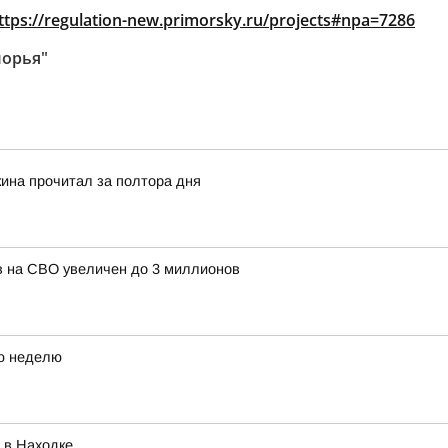
ttps://regulation-new.primorsky.ru/projects#npa=7286
морья"
кина прочитал за полтора дня
в на СВО увеличен до 3 миллионов
ю неделю
 в Находке