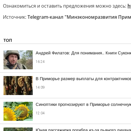
Ознакомиться и оставить предложения можно здесь:
h
Источник:
Telegram-канал "Минэкономразвития При
ТОП
Андрей Филатов: Для понимания.. Книги Сукон
16:24
В Приморье размер выплаты для контрактнико
14:09
Синоптики прогнозируют в Приморье солнечну
12:04
Юная пассажирка погибла из-за пьяного лихача