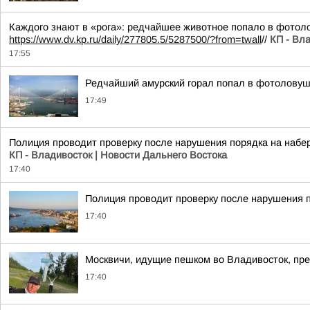
Каждого знают в «рога»: редчайшее животное попало в фотол
https://www.dv.kp.ru/daily/277805.5/5287500/?from=twall
//
КП - Вл
17:55
Редчайший амурский горал попал в фотоловуш
17:49
Полиция проводит проверку после нарушения порядка на набе
КП - Владивосток | Новости Дальнего Востока
17:40
Полиция проводит проверку после нарушения 
17:40
Москвичи, идущие пешком во Владивосток, пр
17:40