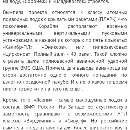
на воду, «Воронеж» и «Владивосток» строятся.
Вымпела проекта относятся к классу атомных
подводных лодок с крылатыми ракетами (ПЛАРК) 4-го
поколения. Корабли располагают восемью
универсальными вертикальными пусковыми
установками, в каждой из которых по пять крылатых
«Калибр-ПЛ», «Ониксов», или гиперзвуковых
«Цирконов». Полный залп - 40 ракет. Такой сложно
отразить даже полновесной авианосной ударной
группе ВМС США. Причем, для вывода авианосца из
строя достаточно одного точного попадания по
взлетно-посадочной палубе. И с него какое-то время
никто не влетит и на него не сядет.
Кроме того, «Ясени» - самые малошумные лодки в
составе ВМФ России. На Западе ее акустическую
заметность сравнивают с возможностями АПЛ
классов «Вирджиния» и «Сивулф». Но российские
вымпела предназначены для более широкого круга