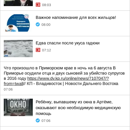
08:03
Важное напоминание для всех жильцов!
08:00
Едва спасли после укуса гадюки
07:12
Что произошло в Приморском крае в ночь на 6 августа В
Приморье осудили отца и двух сыновей за убийство супругов
в 2016 году
https://www.dv.kp.ru/online/news/7107047/?
from=twall
//
КП - Владивосток | Новости Дальнего Востока
07:06
Ребёнку, выпавшему из окна в Артёме,
оказывают всю необходимую медицинскую
помощь
07:06