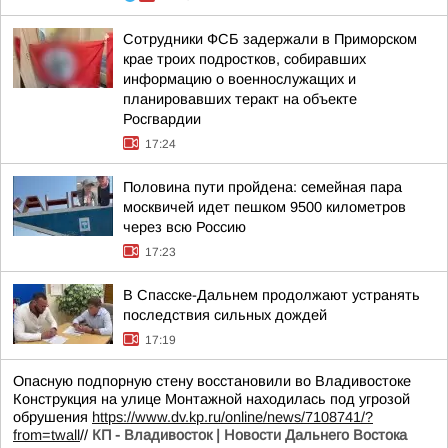
Сотрудники ФСБ задержали в Приморском
крае троих подростков, собиравших
информацию о военнослужащих и
планировавших теракт на объекте
Росгвардии
17:24
Половина пути пройдена: семейная пара
москвичей идет пешком 9500 километров
через всю Россию
17:23
В Спасске-Дальнем продолжают устранять
последствия сильных дождей
17:19
Опасную подпорную стену восстановили во Владивостоке
Конструкция на улице Монтажной находилась под угрозой
обрушения
https://www.dv.kp.ru/online/news/7108741/?
from=twall
//
КП - Владивосток | Новости Дальнего Востока