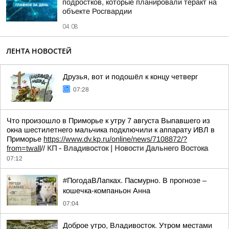
подростков, которые планировали теракт на
объекте Росгвардии
04:08
ЛЕНТА НОВОСТЕЙ
Друзья, вот и подошёл к концу четверг
07:28
Что произошло в Приморье к утру 7 августа Выпавшего из
окна шестилетнего мальчика подключили к аппарату ИВЛ в
Приморье
https://www.dv.kp.ru/online/news/7108872/?
from=twall
//
КП - Владивосток | Новости Дальнего Востока
07:12
#ПогодаВЛапках. Пасмурно. В прогнозе –
кошечка-компаньон Анна
07:04
Доброе утро, Владивосток. Утром местами