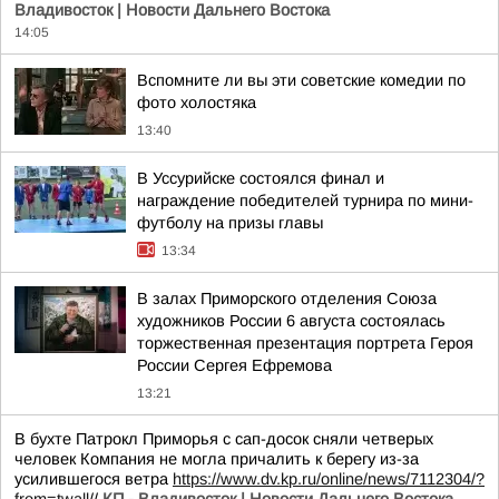
Владивосток | Новости Дальнего Востока
14:05
Вспомните ли вы эти советские комедии по
фото холостяка
13:40
В Уссурийске состоялся финал и
награждение победителей турнира по мини-
футболу на призы главы
13:34
В залах Приморского отделения Союза
художников России 6 августа состоялась
торжественная презентация портрета Героя
России Сергея Ефремова
13:21
В бухте Патрокл Приморья с сап-досок сняли четверых
человек Компания не могла причалить к берегу из-за
усилившегося ветра
https://www.dv.kp.ru/online/news/7112304/?