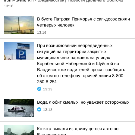
from=twall
//
КП - Владивосток | Новости Дальнего Востока
13:16
В бухте Патрокл Приморья с сап-досок сняли
четверых человек
13:16
При возникновении непредвиденных
ситуаций на территории закрытых
муниципальных парковок на улицах
Корабельной Набережной и Шуйской во
Владивостоке водителей просят сообщить
об этом по телефону горячей линии 8-800-
250-8-251
13:13
Вода любит смелых, но уважает осторожных
13:13
Котята выпали из движущегося авто во
Владивостоке