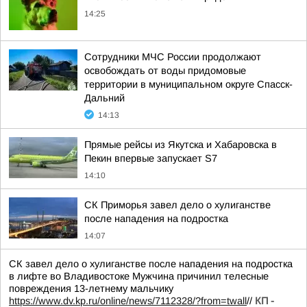
14:25
Сотрудники МЧС России продолжают
освобождать от воды придомовые
территории в муниципальном округе Спасск-
Дальний
14:13
Прямые рейсы из Якутска и Хабаровска в
Пекин впервые запускает S7
14:10
СК Приморья завел дело о хулиганстве
после нападения на подростка
14:07
СК завел дело о хулиганстве после нападения на подростка
в лифте во Владивостоке Мужчина причинил телесные
повреждения 13-летнему мальчику
https://www.dv.kp.ru/online/news/7112328/?from=twall
//
КП -