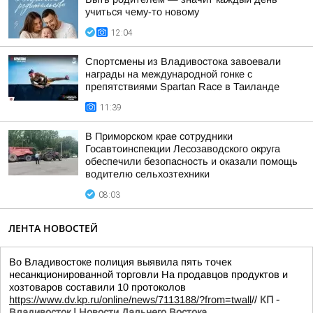
учиться чему-то новому
12:04
Спортсмены из Владивостока завоевали
награды на международной гонке с
препятствиями Spartan Race в Таиланде
11:39
В Приморском крае сотрудники
Госавтоинспекции Лесозаводского округа
обеспечили безопасность и оказали помощь
водителю сельхозтехники
08:03
ЛЕНТА НОВОСТЕЙ
Во Владивостоке полиция выявила пять точек
несанкционированной торговли На продавцов продуктов и
хозтоваров составили 10 протоколов
https://www.dv.kp.ru/online/news/7113188/?from=twall
//
КП -
Владивосток | Новости Дальнего Востока