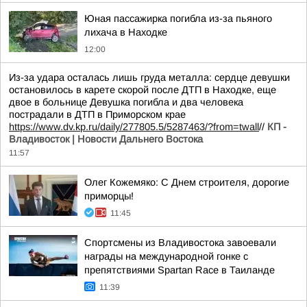
Юная пассажирка погибла из-за пьяного
лихача в Находке
12:00
Из-за удара осталась лишь груда металла: сердце девушки
остановилось в карете скорой после ДТП в Находке, еще
двое в больнице Девушка погибла и два человека
пострадали в ДТП в Приморском крае
https://www.dv.kp.ru/daily/277805.5/5287463/?from=twall
//
КП -
Владивосток | Новости Дальнего Востока
11:57
Олег Кожемяко: С Днем строителя, дорогие
приморцы!
11:45
Спортсмены из Владивостока завоевали
награды на международной гонке с
препятствиями Spartan Race в Таиланде
11:39