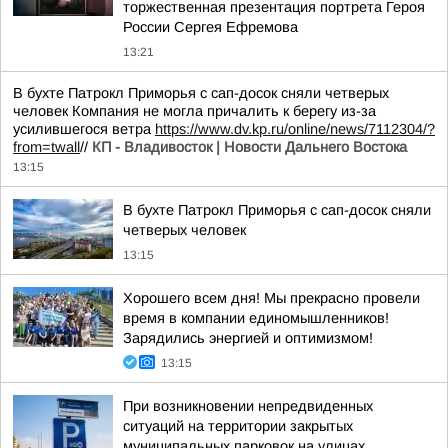
торжественная презентация портрета Героя
России Сергея Ефремова
13:21
В бухте Патрокл Приморья с сап-досок сняли четверых
человек Компания не могла причалить к берегу из-за
усилившегося ветра
https://www.dv.kp.ru/online/news/7112304/?
from=twall
//
КП - Владивосток | Новости Дальнего Востока
13:15
В бухте Патрокл Приморья с сап-досок сняли
четверых человек
13:15
Хорошего всем дня! Мы прекрасно провели
время в компании единомышленников!
Зарядились энергией и оптимизмом!
13:15
При возникновении непредвиденных
ситуаций на территории закрытых
муниципальных парковок на улицах