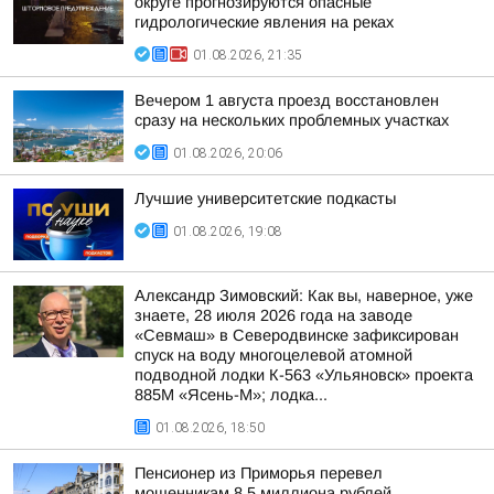
округе прогнозируются опасные
гидрологические явления на реках
01.08.2026, 21:35
Вечером 1 августа проезд восстановлен
сразу на нескольких проблемных участках
01.08.2026, 20:06
Лучшие университетские подкасты
01.08.2026, 19:08
Александр Зимовский: Как вы, наверное, уже
знаете, 28 июля 2026 года на заводе
«Севмаш» в Северодвинске зафиксирован
спуск на воду многоцелевой атомной
подводной лодки К-563 «Ульяновск» проекта
885М «Ясень-М»; лодка...
01.08.2026, 18:50
Пенсионер из Приморья перевел
мошенникам 8,5 миллиона рублей