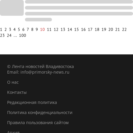
1
2
3
4
5
6
7
8
9
10
11
12
13
14
15
16
17
18
19
20
21
22
23
24
...
100
© Лента новостей Владивостока
Email:
info@primorsky-news.ru
О нас
Контакты
Редакционная политика
Политика конфиденциальности
Правила пользования сайтом
Архив