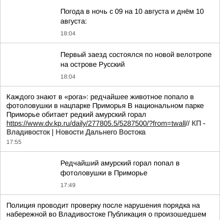
Погода в ночь с 09 на 10 августа и днём 10
августа:
18:04
Первый заезд состоялся по новой велотропе
на острове Русский
18:04
Каждого знают в «рога»: редчайшее животное попало в
фотоловушки в нацпарке Приморья В национальном парке
Приморье обитает редкий амурский горал
https://www.dv.kp.ru/daily/277805.5/5287500/?from=twall
//
КП -
Владивосток | Новости Дальнего Востока
17:55
Редчайший амурский горал попал в
фотоловушки в Приморье
17:49
Полиция проводит проверку после нарушения порядка на
набережной во Владивостоке Публикация о произошедшем