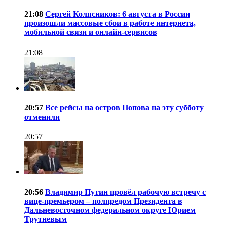
21:08
Сергей Колясников: 6 августа в России
произошли массовые сбои в работе интернета,
мобильной связи и онлайн-сервисов
21:08
20:57
Все рейсы на остров Попова на эту субботу
отменили
20:57
20:56
Владимир Путин провёл рабочую встречу с
вице-премьером – полпредом Президента в
Дальневосточном федеральном округе Юрием
Трутневым