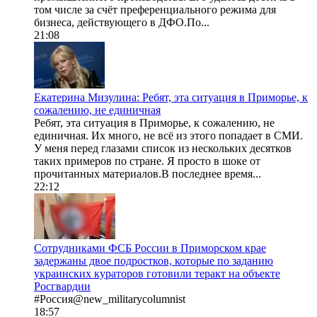
том числе за счёт преференциального режима для
бизнеса, действующего в ДФО.По...
21:08
Екатерина Мизулина: Ребят, эта ситуация в Приморье, к
сожалению, не единичная
Ребят, эта ситуация в Приморье, к сожалению, не
единичная. Их много, не всё из этого попадает в СМИ.
У меня перед глазами список из нескольких десятков
таких примеров по стране. Я просто в шоке от
прочитанных материалов.В последнее время...
22:12
Сотрудниками ФСБ России в Приморском крае
задержаны двое подростков, которые по заданию
украинских кураторов готовили теракт на объекте
Росгвардии
#Россия@new_militarycolumnist
18:57