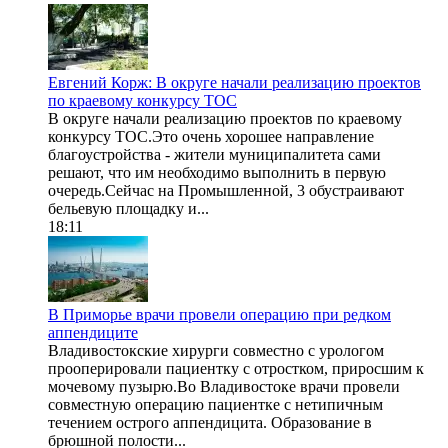
Евгений Корж: В округе начали реализацию проектов
по краевому конкурсу ТОС
В округе начали реализацию проектов по краевому
конкурсу ТОС.Это очень хорошее направление
благоустройства - жители муниципалитета сами
решают, что им необходимо выполнить в первую
очередь.Сейчас на Промышленной, 3 обустраивают
бельевую площадку и...
18:11
В Приморье врачи провели операцию при редком
аппендиците
Владивостокские хирурги совместно с урологом
прооперировали пациентку с отростком, приросшим к
мочевому пузырю.Во Владивостоке врачи провели
совместную операцию пациентке с нетипичным
течением острого аппендицита. Образование в
брюшной полости...