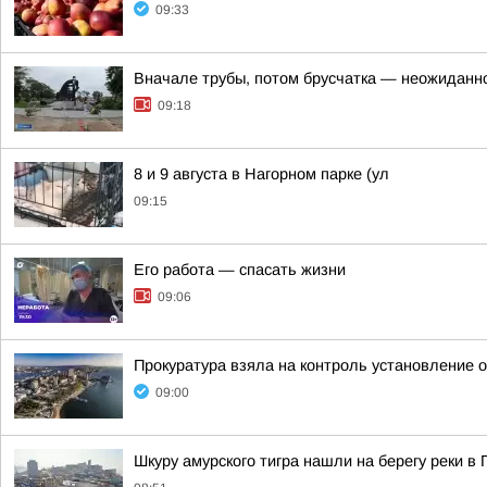
09:33
Вначале трубы, потом брусчатка — неожиданно
09:18
8 и 9 августа в Нагорном парке (ул
09:15
Его работа — спасать жизни
09:06
Прокуратура взяла на контроль установление 
09:00
Шкуру амурского тигра нашли на берегу реки в