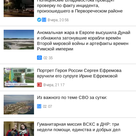
Полицейские Владивостока проводят
проверку по факту инцидента,
произошедшего в Первореческом районе
Вчера, 20:58
Аномальная жара в Европе высушила Дунай
и обнажила затонувшие корабли времён
Второй мировой войны и артефакты времен
Римской империи
02:35
Портрет Героя России Сергея Ефремова
вручили его супруге Ирине Ефремовой
Вчера, 21:17
Из важного по теме СВО за сутки:
02:07
Гуманитарная миссия ВСКС в ДНР: три
недели помощи, единства и добрых дел