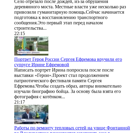
Село отрезало после дождей, из-за обрушения
деревянного моста. Местные власти уже несколько раз
привозили гуманитарную помощь.Сейчас начинается
подготовка к восстановлению транспортного
сообщения.Это первый этап перед началом
строительства...
22:15
Портрет Героя России Сергея Ефремова вручили его
супруге Ирине Ефремовой
Написать портрет Ирина попросила после после
выставки «Герои».Проект стал продолжением
патриотического фестиваля памяти Сергея
Ефремова.Чтобы создать образ, авторы внимательно
изучали биографию бойца. За основу была взята его
фотография с котёнком...
21:17
Работы по ремонту тепловых сетей на улице Фонтанной