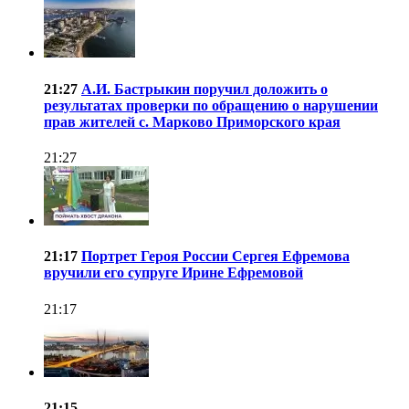
21:27
А.И. Бастрыкин поручил доложить о
результатах проверки по обращению о нарушении
прав жителей с. Марково Приморского края
21:27
21:17
Портрет Героя России Сергея Ефремова
вручили его супруге Ирине Ефремовой
21:17
21:15