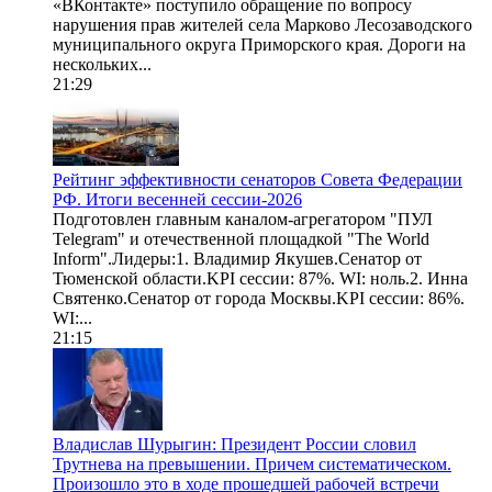
«ВКонтакте» поступило обращение по вопросу
нарушения прав жителей села Марково Лесозаводского
муниципального округа Приморского края. Дороги на
нескольких...
21:29
Рейтинг эффективности сенаторов Совета Федерации
РФ. Итоги весенней сессии-2026
Подготовлен главным каналом-агрегатором "ПУЛ
Telegram" и отечественной площадкой "The World
Inform".Лидеры:1. Владимир Якушев.Сенатор от
Тюменской области.KPI сессии: 87%. WI: ноль.2. Инна
Святенко.Сенатор от города Москвы.KPI сессии: 86%.
WI:...
21:15
Владислав Шурыгин: Президент России словил
Трутнева на превышении. Причем систематическом.
Произошло это в ходе прошедшей рабочей встречи