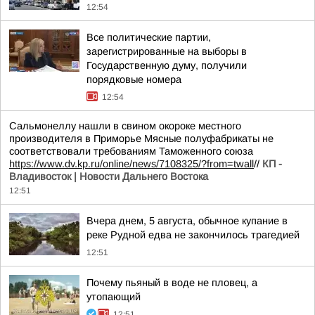
12:54
Все политические партии,
зарегистрированные на выборы в
Государственную думу, получили
порядковые номера
12:54
Сальмонеллу нашли в свином окороке местного
производителя в Приморье Мясные полуфабрикаты не
соответствовали требованиям Таможенного союза
https://www.dv.kp.ru/online/news/7108325/?from=twall
//
КП -
Владивосток | Новости Дальнего Востока
12:51
Вчера днем, 5 августа, обычное купание в
реке Рудной едва не закончилось трагедией
12:51
Почему пьяный в воде не пловец, а
утопающий
12:51