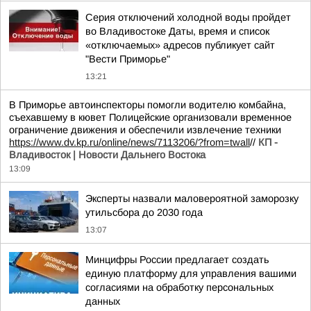
Серия отключений холодной воды пройдет
во Владивостоке Даты, время и список
«отключаемых» адресов публикует сайт
"Вести Приморье"
13:21
В Приморье автоинспекторы помогли водителю комбайна,
съехавшему в кювет Полицейские организовали временное
ограничение движения и обеспечили извлечение техники
https://www.dv.kp.ru/online/news/7113206/?from=twall
//
КП -
Владивосток | Новости Дальнего Востока
13:09
Эксперты назвали маловероятной заморозку
утильсбора до 2030 года
13:07
Минцифры России предлагает создать
единую платформу для управления вашими
согласиями на обработку персональных
данных