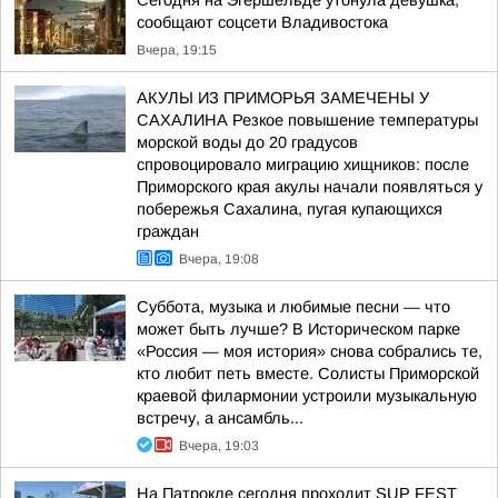
Сегодня на Эгершельде утонула девушка,
сообщают соцсети Владивостока
Вчера, 19:15
АКУЛЫ ИЗ ПРИМОРЬЯ ЗАМЕЧЕНЫ У
САХАЛИНА Резкое повышение температуры
морской воды до 20 градусов
спровоцировало миграцию хищников: после
Приморского края акулы начали появляться у
побережья Сахалина, пугая купающихся
граждан
Вчера, 19:08
Суббота, музыка и любимые песни — что
может быть лучше? В Историческом парке
«Россия — моя история» снова собрались те,
кто любит петь вместе. Солисты Приморской
краевой филармонии устроили музыкальную
встречу, а ансамбль...
Вчера, 19:03
На Патрокле сегодня проходит SUP FEST