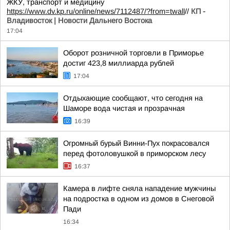
ЖКУ, транспорт и медицину
https://www.dv.kp.ru/online/news/7112487/?from=twall
//
КП -
Владивосток | Новости Дальнего Востока
17:04
Оборот розничной торговли в Приморье
достиг 423,8 миллиарда рублей
17:04
Отдыхающие сообщают, что сегодня на
Шаморе вода чистая и прозрачная
16:39
Огромный бурый Винни-Пух покрасовался
перед фотоловушкой в приморском лесу
16:37
Камера в лифте сняла нападение мужчины
на подростка в одном из домов в Снеговой
Пади
16:34