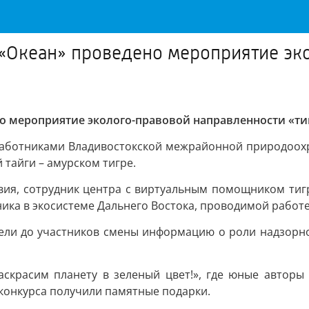
 «Океан» проведено мероприятие эк
но мероприятие эколого-правовой направленности «т
 работниками Владивостокской межрайонной природоохр
 тайги – амурском тигре.
вия, сотрудник центра с виртуальным помощником ти
ика в экосистеме Дальнего Востока, проводимой работе
ели до участников смены информацию о роли надзорно
«Раскрасим планету в зеленый цвет!», где юные автор
 конкурса получили памятные подарки.