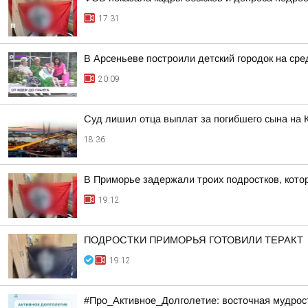
17:31
В Арсеньеве построили детский городок на сре
20:09
Суд лишил отца выплат за погибшего сына на 
18:36
В Приморье задержали троих подростков, котор
19:12
ПОДРОСТКИ ПРИМОРЬЯ ГОТОВИЛИ ТЕРАКТ
19:12
#Про_Активное_Долголетие: восточная мудрость