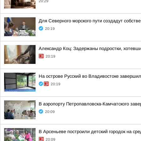
20:29
Для Северного морского пути создадут собств
20:19
Александр Коц: Задержаны подростки, хотевши
20:19
На острове Русский во Владивостоке заверши
20:19
В аэропорту Петропавловска-Камчатского заве
20:09
В Арсеньеве построили детский городок на сре
20:09