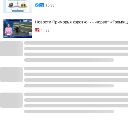
16:33
Новости Приморья коротко: - - -корвет «Гремя
14:22