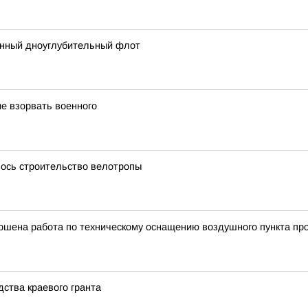
енный дноуглубительный флот
е взорвать военного
лось строительство велотропы
ршена работа по техническому оснащению воздушного пункта пр
дства краевого гранта