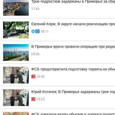
Трое подростков задержаны в Приморье за сб
17:43
Евгений Корж: В округе начали реализацию про
18:11
В Приморье врачи провели операцию при редк
20:03
ФСБ предотвратила подготовку теракта на объ
19:35
Юрий Котенок: В Приморье задержаны трое под
19:23
ФСБ показала кадры обысков и допроса подрос