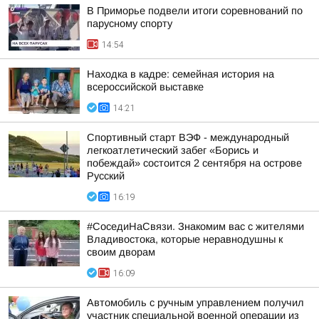
В Приморье подвели итоги соревнований по
парусному спорту
14:54
Находка в кадре: семейная история на
всероссийской выставке
14:21
Спортивный старт ВЭФ - международный
легкоатлетический забег «Борись и
побеждай» состоится 2 сентября на острове
Русский
16:19
#СоседиНаСвязи. Знакомим вас с жителями
Владивостока, которые неравнодушны к
своим дворам
16:09
Автомобиль с ручным управлением получил
участник специальной военной операции из