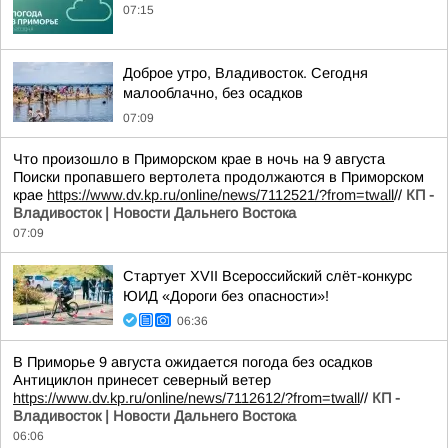
07:15
Доброе утро, Владивосток. Сегодня
малооблачно, без осадков
07:09
Что произошло в Приморском крае в ночь на 9 августа
Поиски пропавшего вертолета продолжаются в Приморском
крае
https://www.dv.kp.ru/online/news/7112521/?from=twall
//
КП -
Владивосток | Новости Дальнего Востока
07:09
Стартует XVII Всероссийский слёт-конкурс
ЮИД «Дороги без опасности»!
06:36
В Приморье 9 августа ожидается погода без осадков
Антициклон принесет северный ветер
https://www.dv.kp.ru/online/news/7112612/?from=twall
//
КП -
Владивосток | Новости Дальнего Востока
06:06